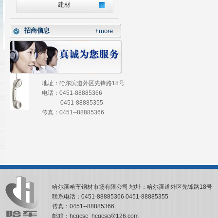
建材
招商信息
+more
地址：哈尔滨道外区先锋路18号
电话：0451-88885366
0451-88885355
传真：0451--88885366
哈尔滨哈车钢材市场有限公司 地址：哈尔滨道外区先锋路18号
联系电话：0451-88885366 0451-88885355
传真：0451--88885366
邮箱：hcgcsc_hcgcsc@126.com