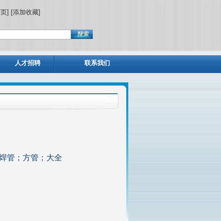
首页]
[添加收藏]
人才招聘
联系我们
焊管；方管；大全