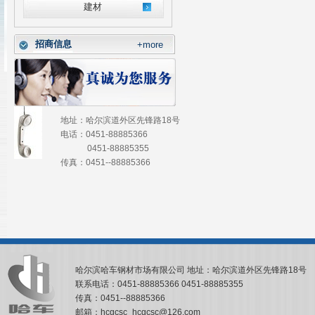
建材
招商信息
+more
地址：哈尔滨道外区先锋路18号
电话：0451-88885366
0451-88885355
传真：0451--88885366
哈尔滨哈车钢材市场有限公司 地址：哈尔滨道外区先锋路18号
联系电话：0451-88885366 0451-88885355
传真：0451--88885366
邮箱：hcgcsc_hcgcsc@126.com