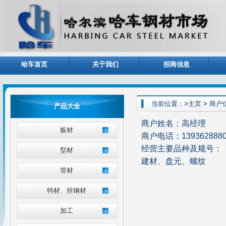
哈车首页
关于我们
招商信息
当前位置：
>
主页
>
商户
产品大全
商户姓名：高经理
板材
商户电话：1393628880
经营主要品种及规号：
型材
建材、盘元、螺纹
管材
特材、丝钢材
加工