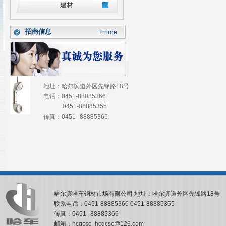
建材
招商信息
+more
地址：哈尔滨道外区先锋路18号
电话：0451-88885366
0451-88885355
传真：0451--88885366
哈尔滨哈车钢材市场有限公司 地址：哈尔滨道外区先锋路18号
联系电话：0451-88885366 0451-88885355
传真：0451--88885366
邮箱：hcgcsc_hcgcsc@126.com