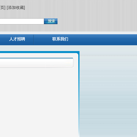
首页]
[添加收藏]
人才招聘
联系我们