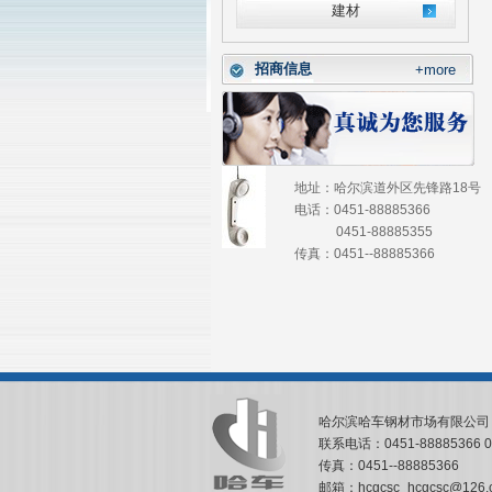
建材
招商信息
+more
地址：哈尔滨道外区先锋路18号
电话：0451-88885366
0451-88885355
传真：0451--88885366
哈尔滨哈车钢材市场有限公司
联系电话：0451-88885366 04
传真：0451--88885366
邮箱：hcgcsc_hcgcsc@126.