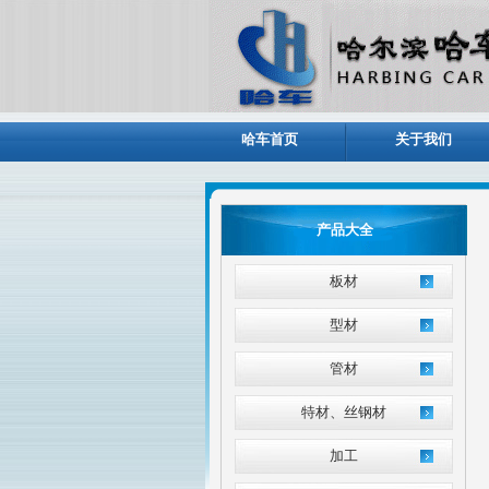
哈车首页
关于我们
产品大全
板材
型材
管材
特材、丝钢材
加工