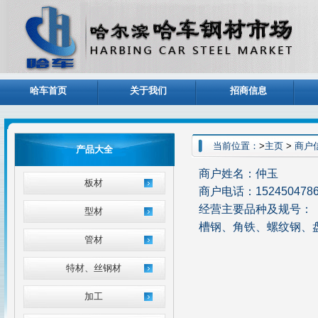
哈车首页
关于我们
招商信息
当前位置：
>
主页
>
商户
产品大全
商户姓名：仲玉
板材
商户电话：1524504786
经营主要品种及规号：
型材
槽钢、角铁、螺纹钢、
管材
特材、丝钢材
加工