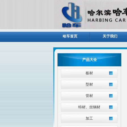
哈车首页
关于我们
产品大全
板材
型材
管材
特材、丝钢材
加工