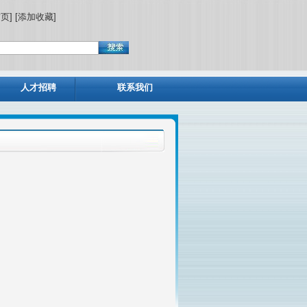
首页]
[添加收藏]
人才招聘
联系我们