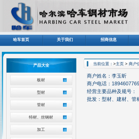
哈车首页
关于我们
招商信息
当前位置：
>
主页
>
商户
产品大全
商户姓名：李玉昕
板材
商户电话：1894607769
经营主要品种及规号：
型材
批发：型材、建材、管
管材
特材、丝钢材
加工