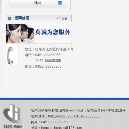
建材
招商信息
+more
地址：哈尔滨道外区先锋路18号
电话：0451-88885366
0451-88885355
传真：0451--88885366
哈尔滨哈车钢材市场有限公司 地址：哈尔滨道外区先锋路18号
联系电话：0451-88885366 0451-88885355
传真：0451--88885366
邮箱：hcgcsc_hcgcsc@126.com