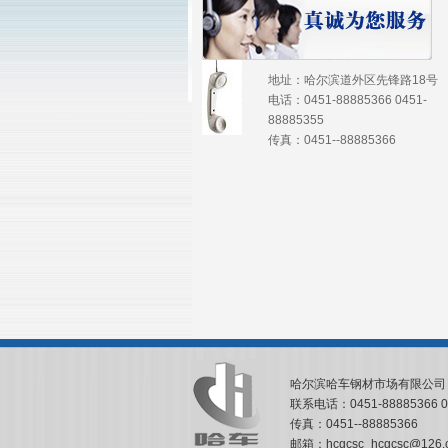
地址：哈尔滨道外区先锋路18号
电话：0451-88885366 0451-
88885355
传真：0451--88885366
哈尔滨哈车钢材市场有限公司
联系电话：0451-88885366 04
传真：0451--88885366
邮箱：hcgcsc_hcgcsc@126.